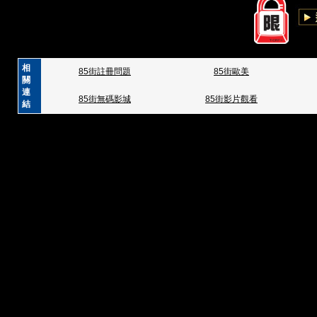
相
85街註冊問題
85街歐美
關
連
85街無碼影城
85街影片觀看
結